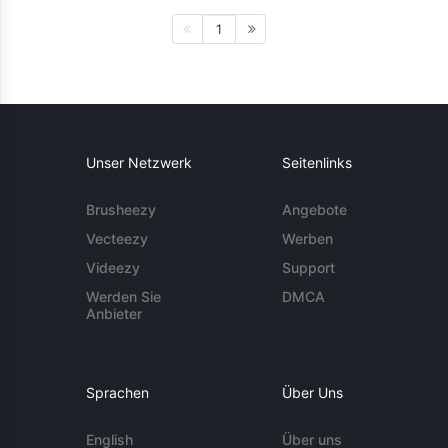
1
Unser Netzwerk
Seitenlinks
Brusheezy
Angebote
Vecteezy
Werben
Videezy
Support
Werden Sie
DMCA
Anbieter
Sprachen
Über Uns
English
Über uns