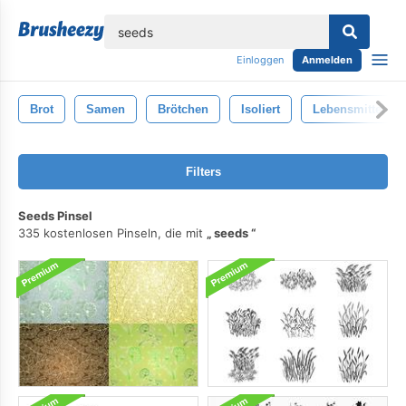
lose
Einloggen
Anmelden
Brot
Samen
Brötchen
Isoliert
Lebensmittel
Filters
Seeds Pinsel
335 kostenlosen Pinseln, die mit
seeds