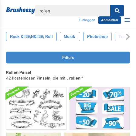
lose
Einloggen
Anmelden
Rock &#39;n&#39; Roll
Musik-
Photoshop
Transpar
Filters
Rollen Pinsel
42 kostenlosen Pinseln, die mit
rollen