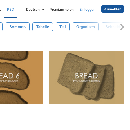
Anmelden
o
PSD
Deutsch
Premium holen
Einloggen
Sommer-
Tabelle
Teil
Organisch
Schneiden