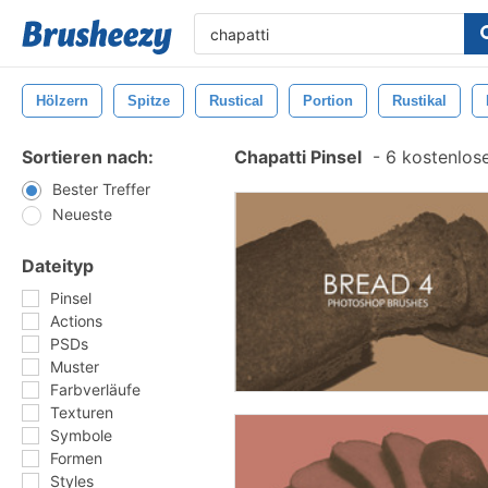
Hölzern
Spitze
Rustical
Portion
Rustikal
Sortieren nach:
Chapatti Pinsel
-
6 kostenlose
Bester Treffer
Neueste
Dateityp
Pinsel
Actions
PSDs
Muster
Farbverläufe
Texturen
Symbole
Formen
Styles