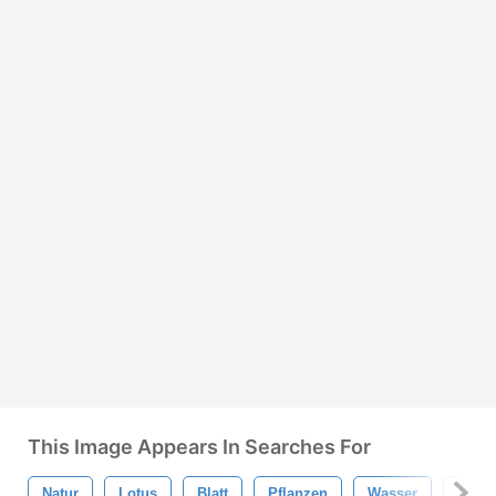
This Image Appears In Searches For
Natur
Lotus
Blatt
Pflanzen
Wasser
Aquar