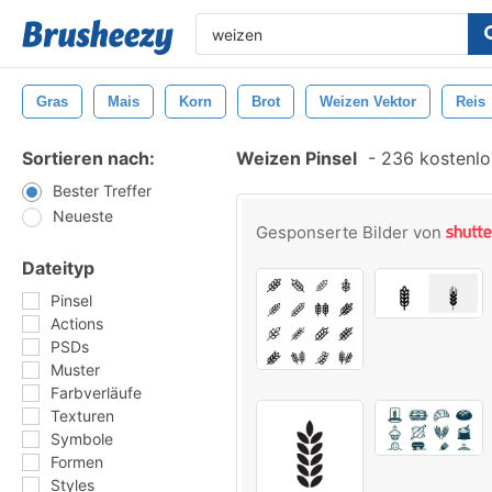
Gras
Mais
Korn
Brot
Weizen Vektor
Reis
Sortieren nach:
Weizen Pinsel
-
236 kostenlos
Bester Treffer
Neueste
Gesponserte Bilder von
Dateityp
Pinsel
Actions
PSDs
Muster
Farbverläufe
Texturen
Symbole
Formen
Styles