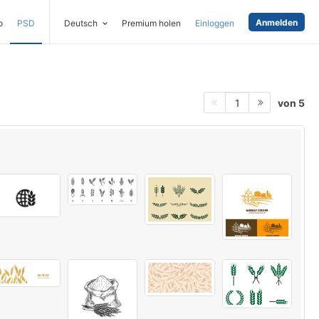
Anmelden
o
PSD
Deutsch
Premium holen
Einloggen
von 5
1