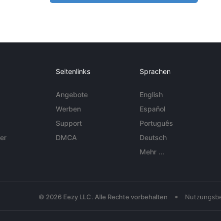
Seitenlinks
Sprachen
Angebote
English
Werben
Español
Support
Português
er
DMCA
Deutsch
Mehr ...
•
© 2026 Eezy LLC. Alle Rechte vorbehalten
Nutzungsb