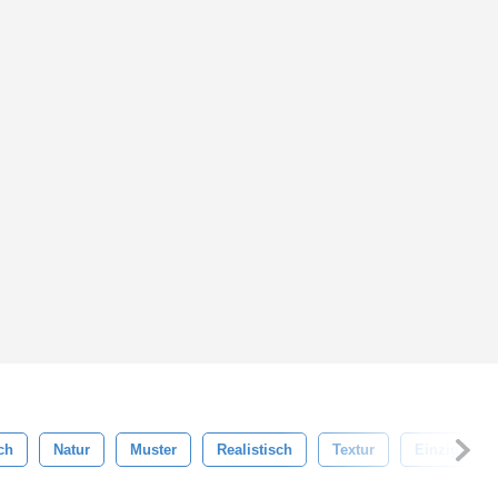
ch
Natur
Muster
Realistisch
Textur
Einzigartig