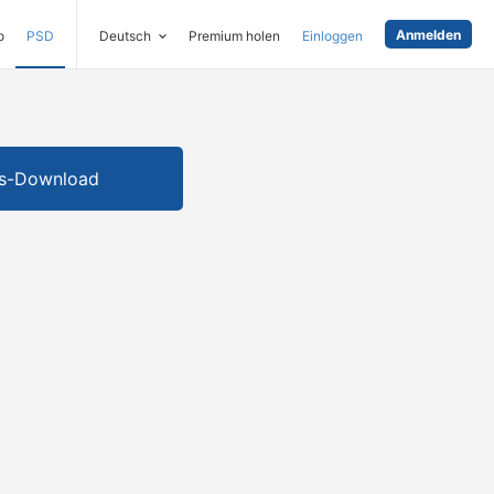
Anmelden
o
PSD
Deutsch
Premium holen
Einloggen
is-Download