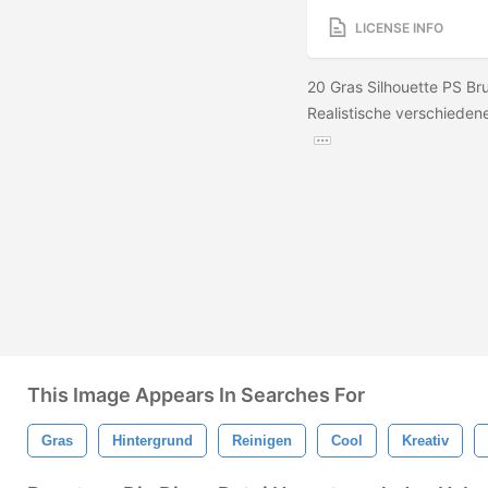
LICENSE INFO
20 Gras Silhouette PS Br
Realistische verschiede
This Image Appears In Searches For
Gras
Hintergrund
Reinigen
Cool
Kreativ