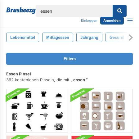
lose
Einloggen
Anmelden
Lebensmittel
Mittagessen
Jahrgang
Gesund
F
Filters
Essen Pinsel
362 kostenlosen Pinseln, die mit
essen