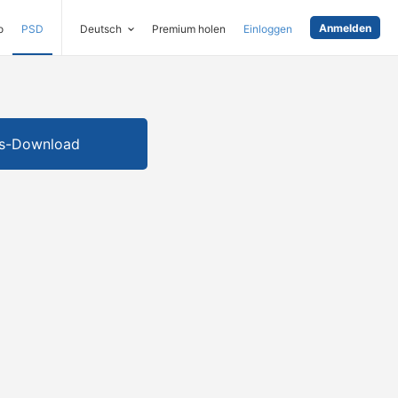
Anmelden
o
PSD
Deutsch
Premium holen
Einloggen
is-Download