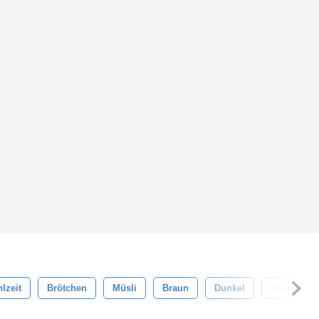
lzeit
Brötchen
Müsli
Braun
Dunkel
Kruste