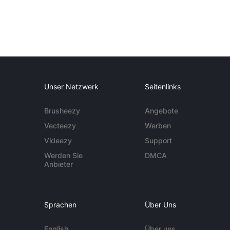
Unser Netzwerk
Seitenlinks
Brusheezy
Angebote
Vecteezy
Werben
Videezy
Support
Werden Sie
DMCA
Anbieter
Sprachen
Über Uns
English
Über uns