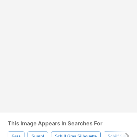
This Image Appears In Searches For
Gras
Sumpf
Schilf Gras Silhouette
Schilf Silhouet