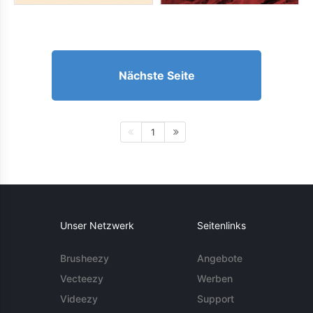
Nächste Seite
1
Unser Netzwerk
Seitenlinks
Brusheezy
Angebote
Vecteezy
Werben
Videezy
Support