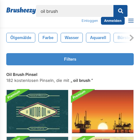
lose
Einloggen
Anmelden
Ölgemälde
Farbe
Wasser
Aquarell
Bürste
Filters
Oil Brush Pinsel
182 kostenlosen Pinseln, die mit
oil brush