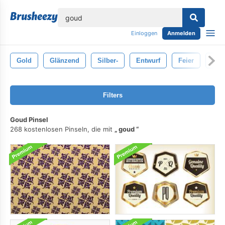
lose
Einloggen
Anmelden
Gold
Glänzend
Silber-
Entwurf
Feier
Lux
Filters
Goud Pinsel
268 kostenlosen Pinseln, die mit
goud