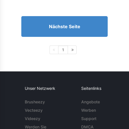
Nächste Seite
1
Unser Netzwerk
Seitenlinks
Brusheezy
Angebote
Vecteezy
Werben
Videezy
Support
Werden Sie
DMCA