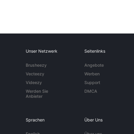
Unser Netzwerk
Seitenlinks
Brusheezy
Angebote
Vecteezy
Werben
Videezy
Support
Werden Sie
DMCA
Anbieter
Sprachen
Über Uns
English
Über uns