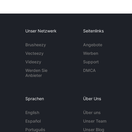
Unser Netzwerk
Seitenlinks
Brusheezy
Angebote
Vecteezy
Werben
Videezy
Support
Werden Sie
DMCA
Anbieter
Sprachen
Über Uns
English
Über uns
Español
Unser Team
Português
Unser Blog