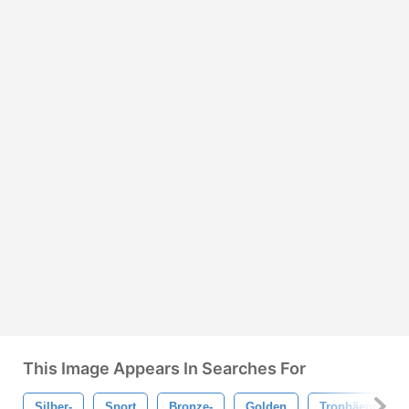
This Image Appears In Searches For
Silber-
Sport
Bronze-
Golden
Trophäenpodes