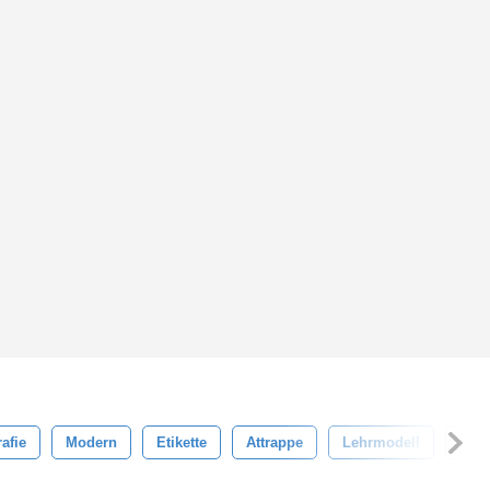
afie
Modern
Etikette
Attrappe
Lehrmodell
Simu