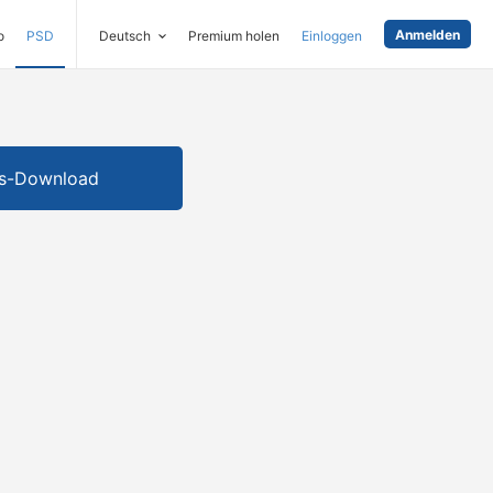
Anmelden
o
PSD
Deutsch
Premium holen
Einloggen
is-Download