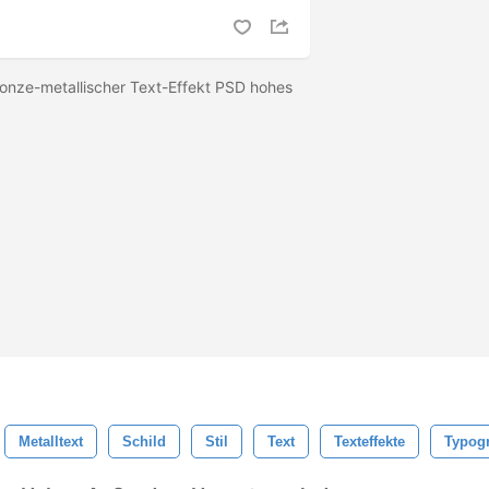
onze-metallischer Text-Effekt PSD hohes
6
Metalltext
Schild
Stil
Text
Texteffekte
Typogr