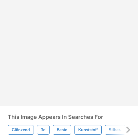
This Image Appears In Searches For
Glänzend
3d
Beste
Kunststoff
Silber-
Ta