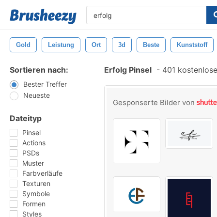
Gold
Leistung
Ort
3d
Beste
Kunststoff
Sortieren nach:
Erfolg Pinsel
-
401 kostenlose
Bester Treffer
Neueste
Gesponserte Bilder von
Dateityp
Pinsel
Actions
PSDs
Muster
Farbverläufe
Texturen
Symbole
Formen
Styles