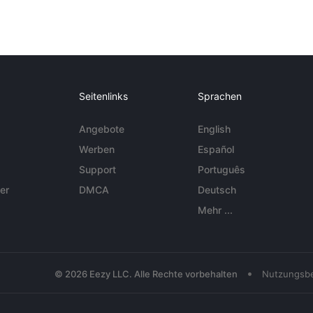
Seitenlinks
Sprachen
Angebote
English
Werben
Español
Support
Português
er
DMCA
Deutsch
Mehr ...
•
© 2026 Eezy LLC. Alle Rechte vorbehalten
Nutzungsb