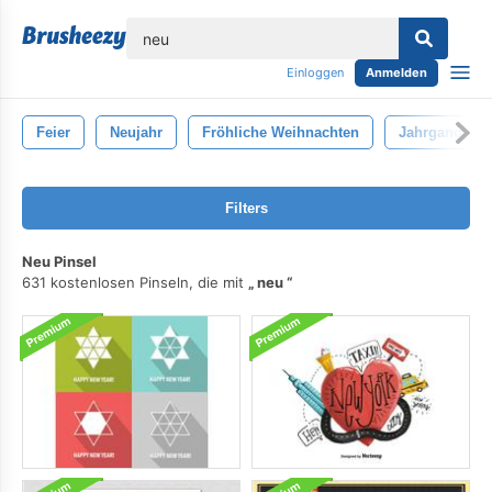
lose
Einloggen
Anmelden
Feier
Neujahr
Fröhliche Weihnachten
Jahrgang
Filters
Neu Pinsel
631 kostenlosen Pinseln, die mit
neu