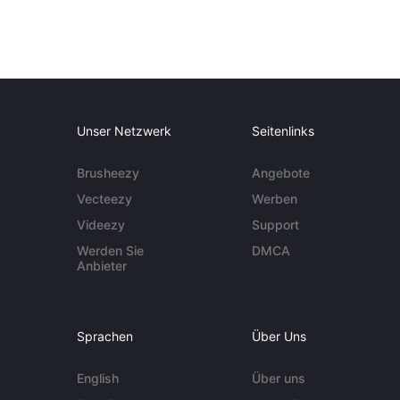
Unser Netzwerk
Seitenlinks
Brusheezy
Angebote
Vecteezy
Werben
Videezy
Support
Werden Sie
DMCA
Anbieter
Sprachen
Über Uns
English
Über uns