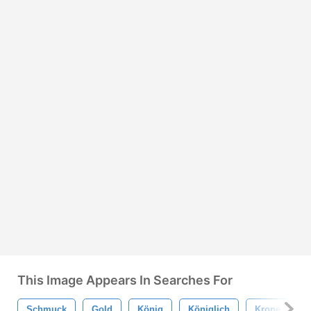
This Image Appears In Searches For
Schmuck
Gold
König
Königlich
Krone
J