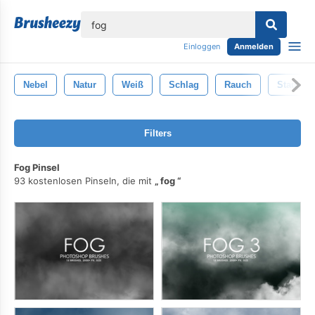
lose
Einloggen
Anmelden
Nebel
Natur
Weiß
Schlag
Rauch
Staub
Filters
Fog Pinsel
93 kostenlosen Pinseln, die mit
fog