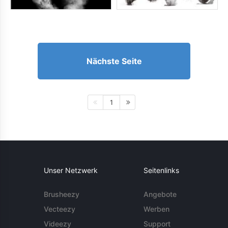
Nächste Seite
1
Unser Netzwerk
Seitenlinks
Brusheezy
Angebote
Vecteezy
Werben
Videezy
Support