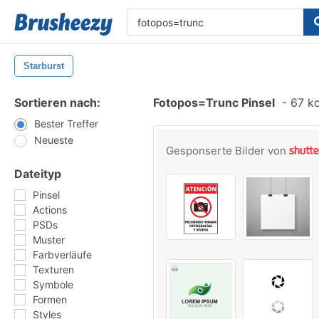
Starburst
Sortieren nach:
Fotopos=trunc Pinsel
-
67 ko
Bester Treffer
Neueste
Gesponserte Bilder von
Dateityp
Pinsel
Actions
PSDs
Muster
Farbverläufe
Texturen
Symbole
Formen
Styles