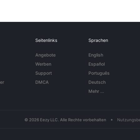
Seitenlinks
Sprachen
Angebote
English
Werben
Español
Support
Português
er
DMCA
Deutsch
Mehr ...
•
© 2026 Eezy LLC. Alle Rechte vorbehalten
Nutzungsb