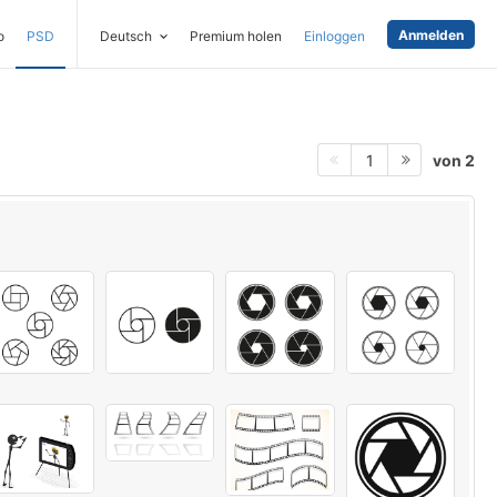
Anmelden
o
PSD
Deutsch
Premium holen
Einloggen
von 2
1