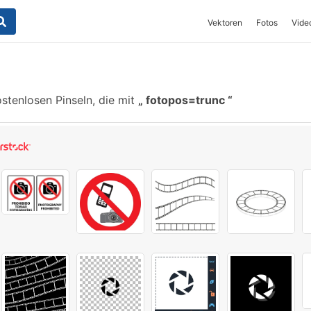
Vektoren
Fotos
Vide
stenlosen Pinseln, die mit
fotopos=trunc