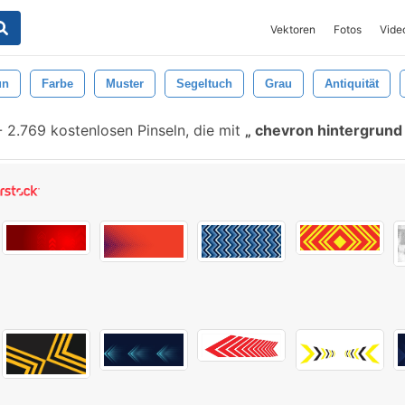
Vektoren
Fotos
Vide
un
Farbe
Muster
Segeltuch
Grau
Antiquität
-
2.769 kostenlosen Pinseln, die mit
chevron hintergrun