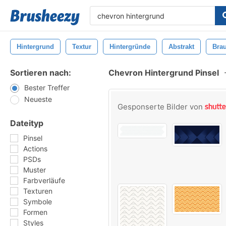
Hintergrund
Textur
Hintergründe
Abstrakt
Bra
Sortieren nach:
Chevron Hintergrund Pinsel
Bester Treffer
Neueste
Gesponserte Bilder von
Dateityp
Pinsel
Actions
PSDs
Muster
Farbverläufe
Texturen
Symbole
Formen
Styles