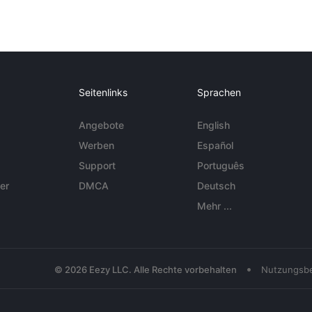
Seitenlinks
Sprachen
Angebote
English
Werben
Español
Support
Português
er
DMCA
Deutsch
Mehr ...
•
© 2026 Eezy LLC. Alle Rechte vorbehalten
Nutzungsb