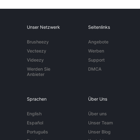
Unser Netzwerk
Seitenlinks
Brusheezy
Angebote
Vecteezy
Werben
Videezy
Support
Werden Sie
DMCA
Anbieter
Sprachen
Über Uns
English
Über uns
Español
Unser Team
Português
Unser Blog