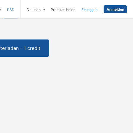
Anmelden
o
PSD
Deutsch
Premium holen
Einloggen
terladen - 1 credit