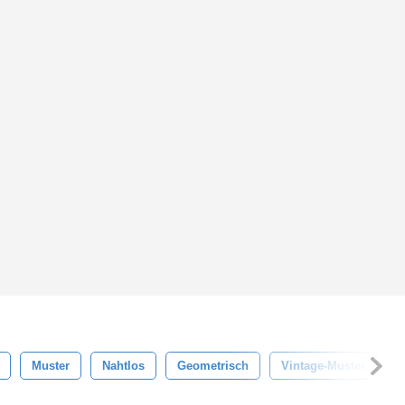
Muster
Nahtlos
Geometrisch
Vintage-Muster
B