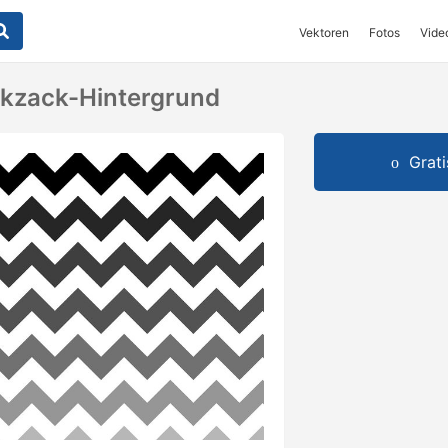
Vektoren
Fotos
Vide
ckzack-Hintergrund
Grat