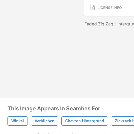
LICENSE INFO
Faded Zig Zag Hinterg
This Image Appears In Searches For
Winkel
Verblichen
Chevron Hintergrund
Zickzack 