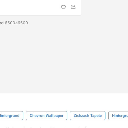
rund 6500x6500
Hintergrund
Chevron Wallpaper
Zickzack Tapete
Hintergr