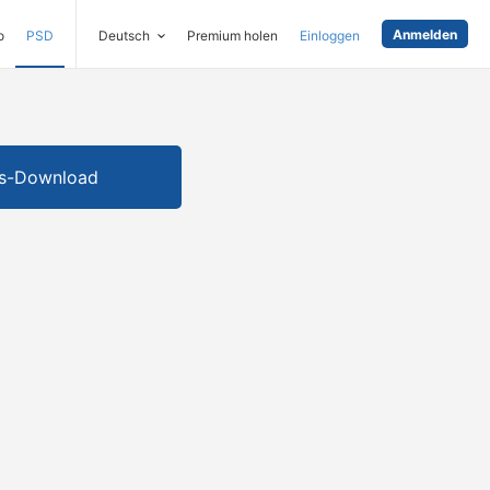
Anmelden
o
PSD
Deutsch
Premium holen
Einloggen
is-Download