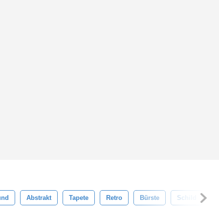
und
Abstrakt
Tapete
Retro
Bürste
Schild
G