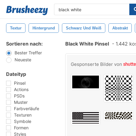
Textur
Hintergrund
Schwarz Und Weiß
Abstrakt
Sortieren nach:
Black White Pinsel
-
1.442 kos
Bester Treffer
Neueste
Gesponserte Bilder von
Dateityp
Pinsel
Actions
PSDs
Muster
Farbverläufe
Texturen
Symbole
Formen
Styles