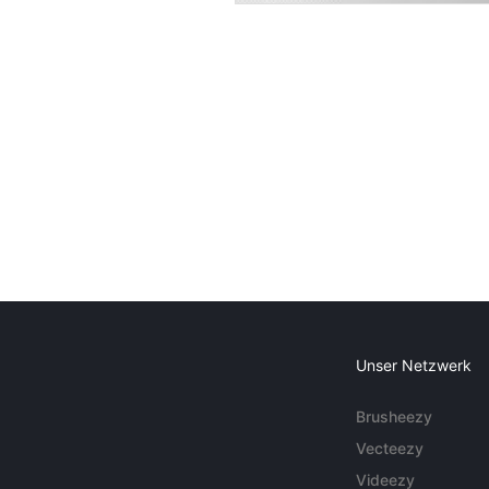
Unser Netzwerk
Brusheezy
Vecteezy
Videezy