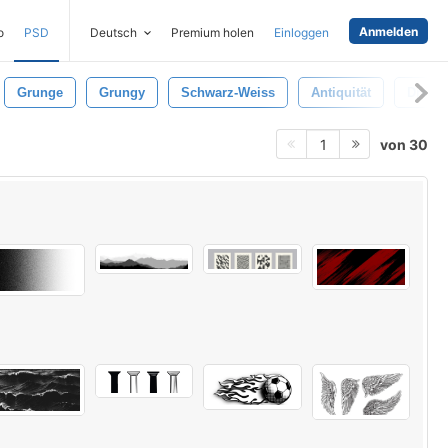
Anmelden
o
PSD
Deutsch
Premium holen
Einloggen
Grunge
Grungy
Schwarz-Weiss
Antiquität
Drecki
von 30
1