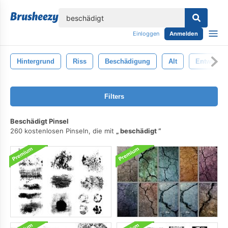
lose
Einloggen
Anmelden
Hintergrund
Riss
Beschädigung
Alt
Entwurf
Filters
Beschädigt Pinsel
260 kostenlosen Pinseln, die mit
beschädigt