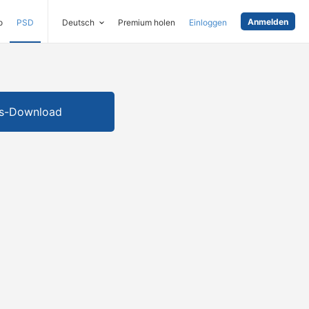
Anmelden
o
PSD
Deutsch
Premium holen
Einloggen
is-Download