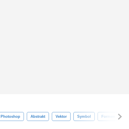
Photoshop
Abstrakt
Vektor
Symbol
Formen
M