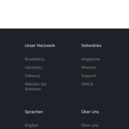
Unser Netzwerk
Seitenlinks
Brusheezy
Angebote
Vecteezy
Werben
Videezy
Support
Werden Sie
DMCA
Anbieter
Sprachen
Über Uns
English
Über uns