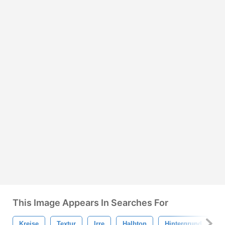
This Image Appears In Searches For
Kreise
Textur
Irre
Halbton
Hintergrund
P