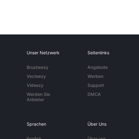
Unser Netzwerk
Seitenlinks
Brusheezy
Angebote
Vecteezy
Werben
Videezy
Support
Werden Sie
DMCA
Anbieter
Sprachen
Über Uns
English
Über uns