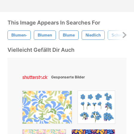
This Image Appears In Searches For
Blumen-
Blumen
Blume
Niedlich
Schwarz Un
Vielleicht Gefällt Dir Auch
Gesponserte Bilder