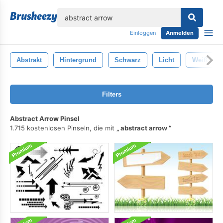
lose
Einloggen
Anmelden
Abstrakt
Hintergrund
Schwarz
Licht
Weiß
Filters
Abstract Arrow Pinsel
1.715 kostenlosen Pinseln, die mit
abstract arrow