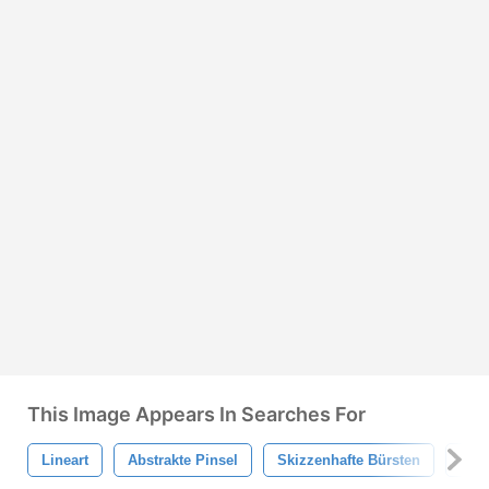
This Image Appears In Searches For
Lineart
Abstrakte Pinsel
Skizzenhafte Bürsten
Line