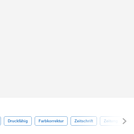
Druckfähig
Farbkorrektur
Zeitschrift
Zeitung
Po