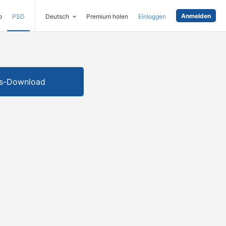
Anmelden
o
PSD
Deutsch
Premium holen
Einloggen
is-Download