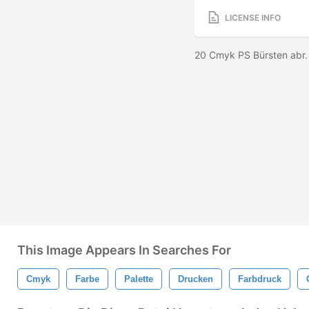
LICENSE INFO
20 Cmyk PS Bürsten abr.
This Image Appears In Searches For
Cmyk
Farbe
Palette
Drucken
Farbdruck