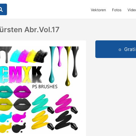
Vektoren
Fotos
Vide
rsten Abr.Vol.17
Grat