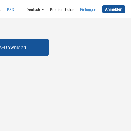
Anmelden
o
PSD
Deutsch
Premium holen
Einloggen
is-Download