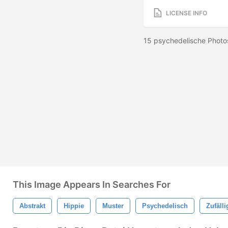
LICENSE INFO
15 psychedelische Photo
This Image Appears In Searches For
Abstrakt
Hippie
Muster
Psychedelisch
Zufälli