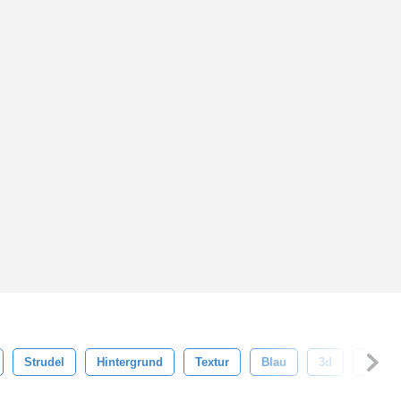
Strudel
Hintergrund
Textur
Blau
3d
Platz