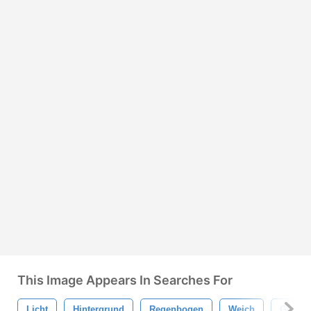
This Image Appears In Searches For
Licht
Hintergrund
Regenbogen
Weich
Glühe