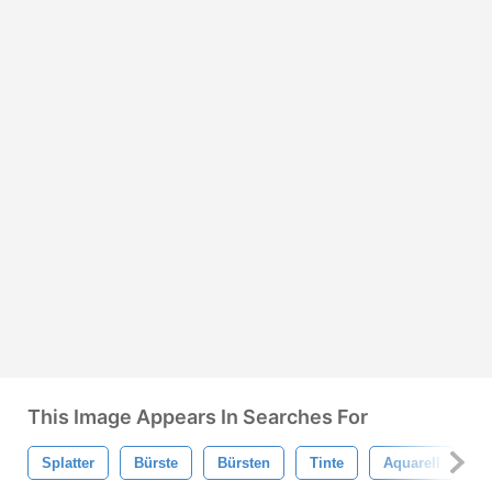
This Image Appears In Searches For
Splatter
Bürste
Bürsten
Tinte
Aquarell
Gr