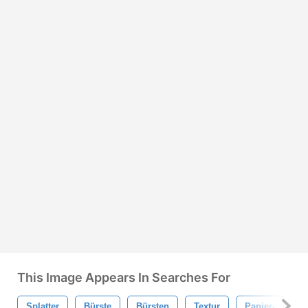
This Image Appears In Searches For
Splatter
Bürste
Bürsten
Textur
Papier-
T