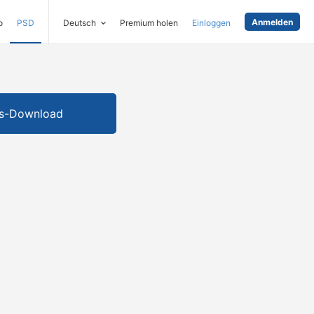
Anmelden
o
PSD
Deutsch
Premium holen
Einloggen
is-Download