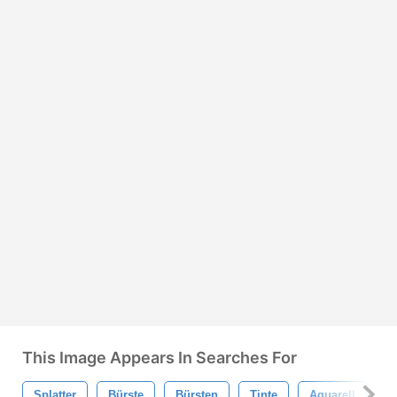
This Image Appears In Searches For
Splatter
Bürste
Bürsten
Tinte
Aquarell
Gr