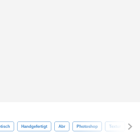
tisch
Handgefertigt
Abr
Photoshop
Textur
Was