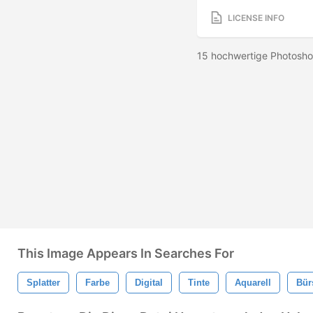
LICENSE INFO
15 hochwertige Photosho
This Image Appears In Searches For
Splatter
Farbe
Digital
Tinte
Aquarell
Bür