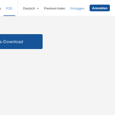
Anmelden
o
PSD
Deutsch
Premium holen
Einloggen
is-Download