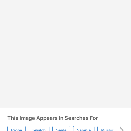
This Image Appears In Searches For
Probe
Swatch
Seide
Sample
Muster
Text