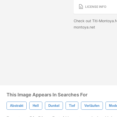
LICENSE INFO
Check out Titi-Montoya.
montoya.net
This Image Appears In Searches For
Abstrakt
Hell
Dunkel
Tief
Verläufen
Mod