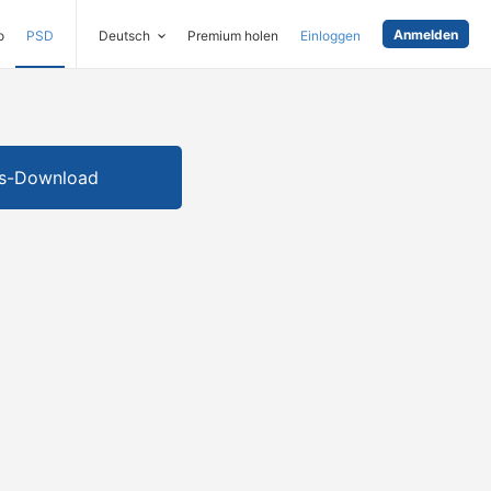
Anmelden
o
PSD
Deutsch
Premium holen
Einloggen
is-Download