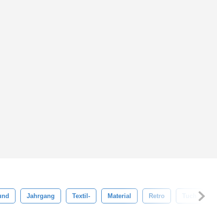
und
Jahrgang
Textil-
Material
Retro
Tuch