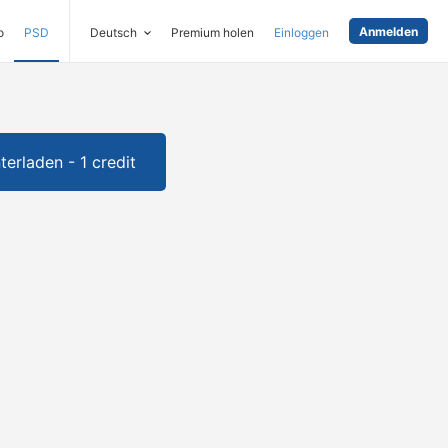
Anmelden
o
PSD
Deutsch
Premium holen
Einloggen
terladen - 1 credit