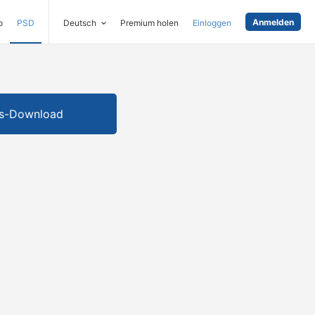
Anmelden
o
PSD
Deutsch
Premium holen
Einloggen
is-Download