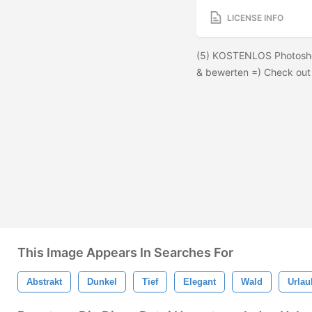
LICENSE INFO
(5) KOSTENLOS Photoshop
& bewerten =) Check out
This Image Appears In Searches For
Abstrakt
Dunkel
Tief
Elegant
Wald
Urlau