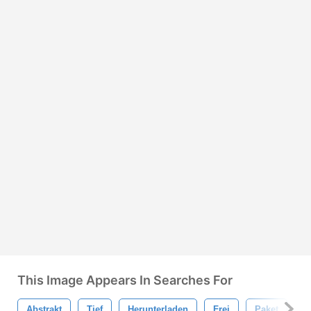
This Image Appears In Searches For
Abstrakt
Tief
Herunterladen
Frei
Paket
V