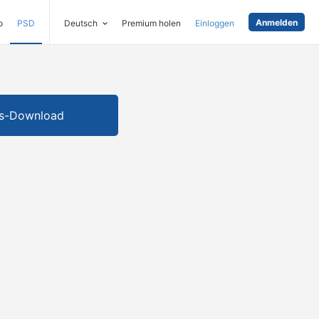
Anmelden
o
PSD
Deutsch
Premium holen
Einloggen
is-Download