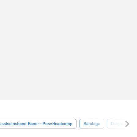
usstseinsband Band~~pos=headcomp
Bandage
Diagnose