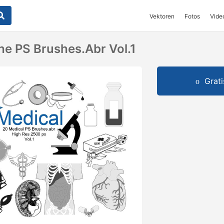
Vektoren
Fotos
Vide
he PS Brushes.abr Vol.1
Grat