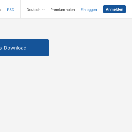
Anmelden
o
PSD
Deutsch
Premium holen
Einloggen
is-Download