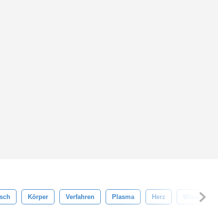
isch
Körper
Verfahren
Plasma
Herz
Wissenscha