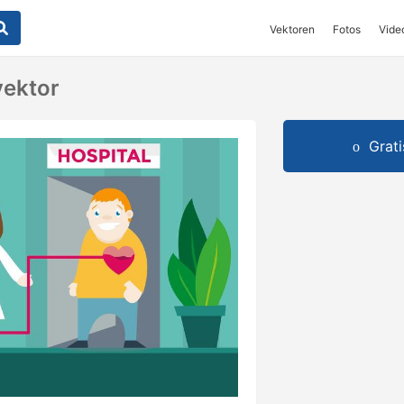
Vektoren
Fotos
Vide
vektor
Grat