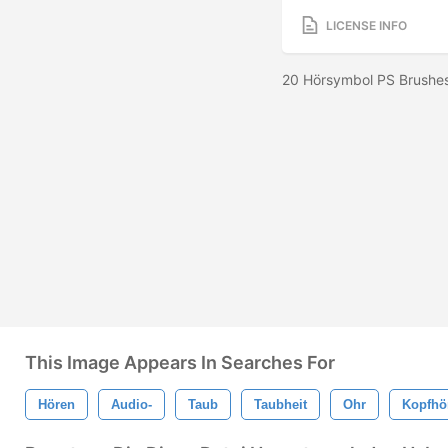
LICENSE INFO
20 Hörsymbol PS Brushes
This Image Appears In Searches For
Hören
Audio-
Taub
Taubheit
Ohr
Kopfhö