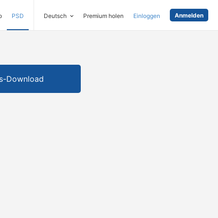
Anmelden
o
PSD
Deutsch
Premium holen
Einloggen
is-Download