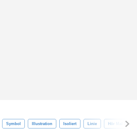
Symbol
Illustration
Isoliert
Linie
Hör Mal Zu