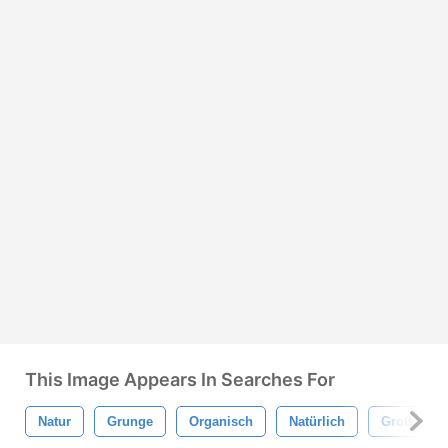
This Image Appears In Searches For
Natur
Grunge
Organisch
Natürlich
Großes Ge